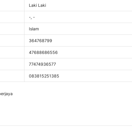
Laki Laki
-, -
Islam
364768799
47688686556
77474936577
083815251385
berjaya