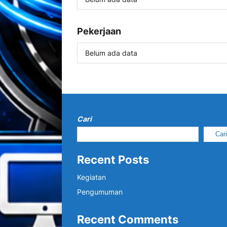
Pekerjaan
Belum ada data
Cari
Car
Recent Posts
Kegiatan
Pengumuman
Recent Comments