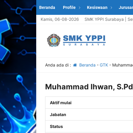
Beranda
Profile
Kesiswaan
Jurusa
Selamat Datang di Website Resmi SMK YPPI Surabaya | Sekolah
Kamis, 06-08-2026
Anda ada di :
Beranda
-
GTK
-
Muhammad
Muhammad Ihwan, S.Pd
Aktif mulai
Jabatan
Status