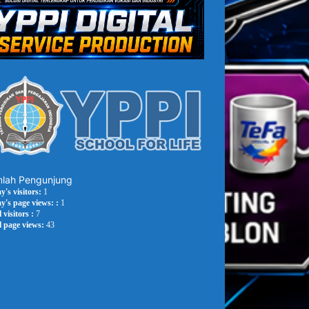
lah Pengunjung
y's visitors:
1
y's page views: :
1
 visitors :
7
l page views:
43