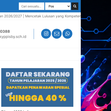
26/2027 | Mencetak Lulusan yang Kompeten, Berkarakter, dan Siap K
50388
yppisby.sch.id