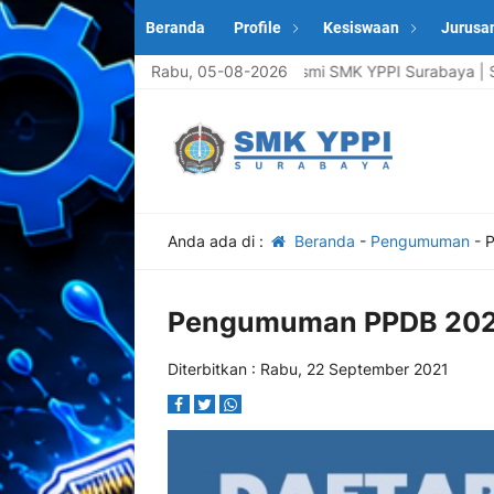
Beranda
Profile
Kesiswaan
Jurusa
Selamat Datang di Website Resmi SMK YPPI Surabaya | Sekola
Rabu, 05-08-2026
Anda ada di :
Beranda
-
Pengumuman
-
P
Pengumuman PPDB 20
Diterbitkan :
Rabu, 22 September 2021