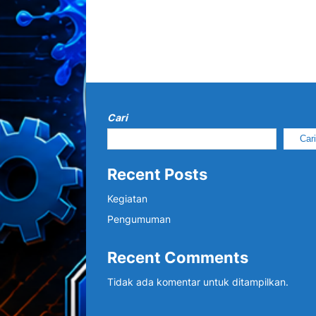
Cari
Car
Recent Posts
Kegiatan
Pengumuman
Recent Comments
Tidak ada komentar untuk ditampilkan.