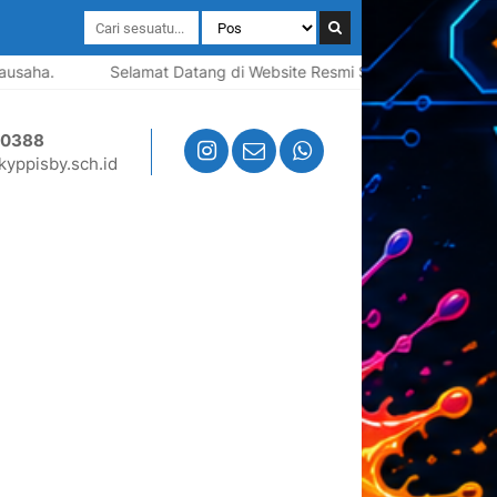
saha.
Selamat Datang di Website Resmi SMK YPPI Surabaya | 
50388
yppisby.sch.id