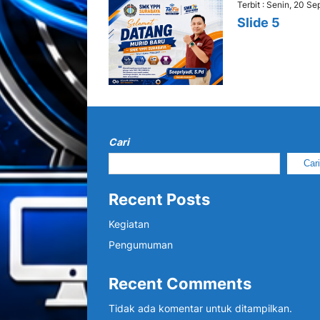
Terbit : Senin, 20 S
Slide 5
Cari
Car
Recent Posts
Kegiatan
Pengumuman
Recent Comments
Tidak ada komentar untuk ditampilkan.