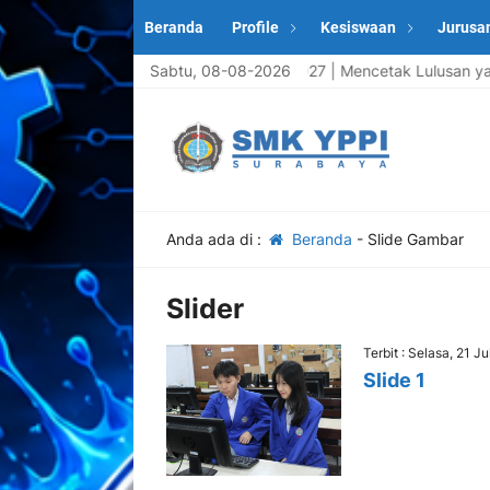
Beranda
Profile
Kesiswaan
Jurusa
rta Didik Baru Tahun Ajaran 2026/2027 | Mencetak Lulusan yang Ko
Sabtu, 08-08-2026
Anda ada di :
Beranda
-
Slide Gambar
Slider
Terbit : Selasa, 21 J
Slide 1