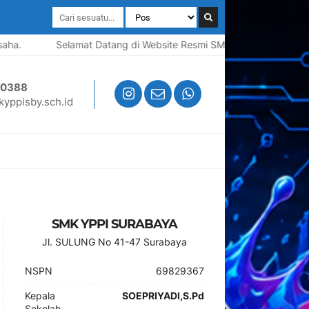
Selamat Datang di Website Resmi SMK YPPI Surabaya | Sekol
50388
yppisby.sch.id
SMK YPPI SURABAYA
Jl. SULUNG No 41-47 Surabaya
NSPN
69829367
Kepala
SOEPRIYADI,S.Pd
Sekolah