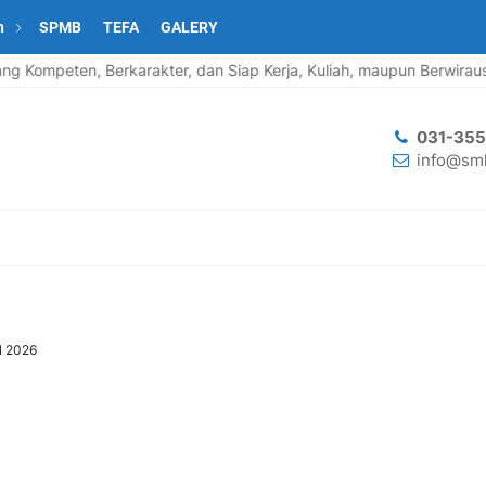
n
SPMB
TEFA
GALERY
mpeten, Berkarakter, dan Siap Kerja, Kuliah, maupun Berwirausaha.
031-35
info@smk
ul 2026