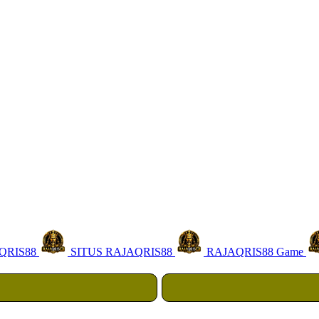
QRIS88
SITUS RAJAQRIS88
RAJAQRIS88 Game