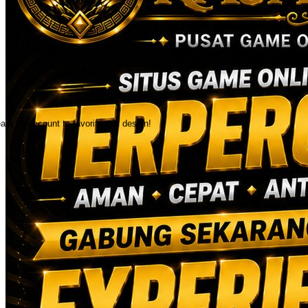
ate an account to favorite this design!