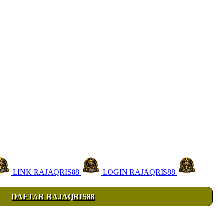
LINK RAJAQRIS88
LOGIN RAJAQRIS88
DAFTAR RAJAQRIS88