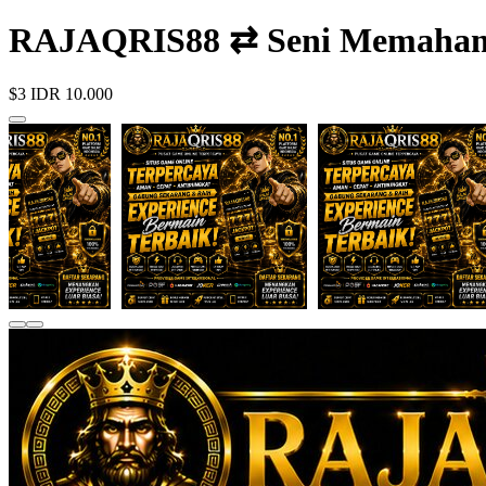
RAJAQRIS88 ⇄ Seni Memahami 
$3
IDR 10.000