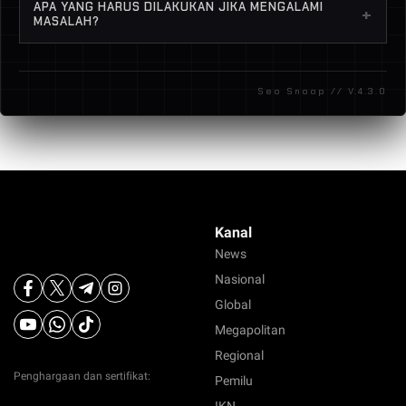
APA YANG HARUS DILAKUKAN JIKA MENGALAMI
+
keamanan yang bertujuan untuk menjaga
MASALAH?
kenyamanan pengguna saat mengakses layanan
Tim layanan pelanggan RAJAQRIS88siap
yang tersedia.
membantu Anda 24/7 melalui live chat atau email.
Seo Snoop // V.4.3.0
RAJAQRIS88berkomitmen untuk memberikan
solusi cepat untuk semua pertanyaan Anda.
Kanal
News
Nasional
Global
Megapolitan
Regional
Penghargaan dan sertifikat:
Pemilu