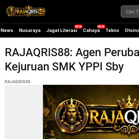
News
Nusaraya
Jagat Literasi
Cahaya
Tekno
Otomo
RAJAQRIS88: Agen Perubah
Kejuruan SMK YPPI Sby
RAJAQRIS88