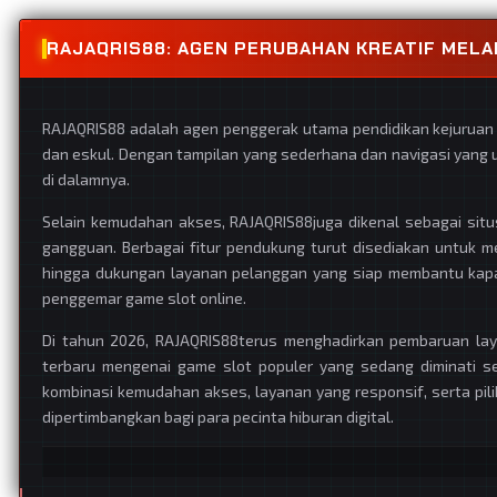
RAJAQRIS88: AGEN PERUBAHAN KREATIF MELA
RAJAQRIS88
adalah agen penggerak utama pendidikan kejuruan d
dan eskul. Dengan tampilan yang sederhana dan navigasi yang 
di dalamnya.
Selain kemudahan akses, RAJAQRIS88juga dikenal sebagai situ
gangguan. Berbagai fitur pendukung turut disediakan untuk m
hingga dukungan layanan pelanggan yang siap membantu kapan
penggemar game slot online.
Di tahun 2026, RAJAQRIS88terus menghadirkan pembaruan lay
terbaru mengenai game slot populer yang sedang diminati s
kombinasi kemudahan akses, layanan yang responsif, serta pil
dipertimbangkan bagi para pecinta hiburan digital.