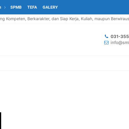
n
SPMB
TEFA
GALERY
peten, Berkarakter, dan Siap Kerja, Kuliah, maupun Berwirausaha.
031-35
info@smk