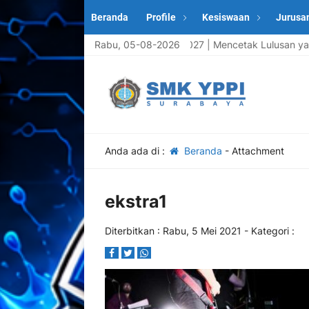
Beranda
Profile
Kesiswaan
Jurusa
rta Didik Baru Tahun Ajaran 2026/2027 | Mencetak Lulusan yang Kom
Rabu, 05-08-2026
Anda ada di :
Beranda
- Attachment
ekstra1
Diterbitkan :
Rabu, 5 Mei 2021
- Kategori :