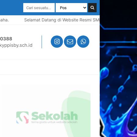
Selamat Datang di Website Resmi SMK YPPI Surabaya | Sekol
50388
yppisby.sch.id