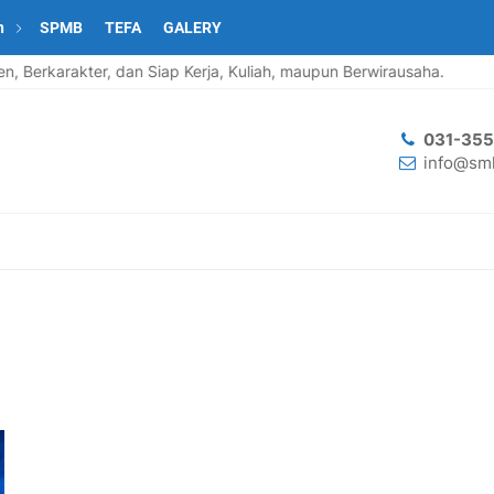
n
SPMB
TEFA
GALERY
arakter, dan Siap Kerja, Kuliah, maupun Berwirausaha.
Sela
031-35
info@smk