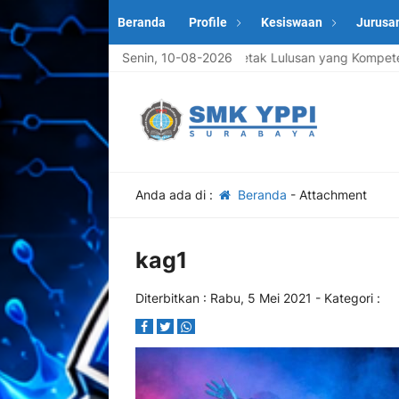
Beranda
Profile
Kesiswaan
Jurusa
aru Tahun Ajaran 2026/2027 | Mencetak Lulusan yang Kompeten, Berk
Senin, 10-08-2026
Anda ada di :
Beranda
- Attachment
kag1
Diterbitkan :
Rabu, 5 Mei 2021
- Kategori :