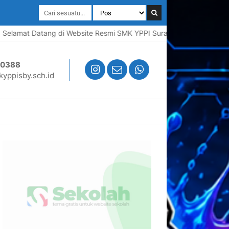
mat Datang di Website Resmi SMK YPPI Surabaya | Sekolah Pusat Ke
50388
yppisby.sch.id